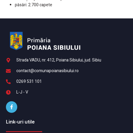
păsări: 2.700 capete
Strada VADU, nr. 412, Poiana Sibiului, jud. Sibiu
contact@comunapoianasibiului.ro
0269 531 101
L-J - V
Link-uri utile