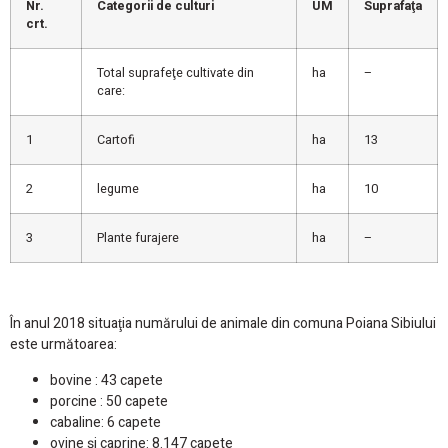
Nr.
Categorii de culturi
UM
Suprafaţa
crt.
Total suprafeţe cultivate din
ha
–
care:
1
Cartofi
ha
13
2
legume
ha
10
3
Plante furajere
ha
–
În anul 2018 situaţia numărului de animale din comuna Poiana Sibiului
este următoarea:
bovine : 43 capete
porcine : 50 capete
cabaline: 6 capete
ovine şi caprine: 8.147 capete