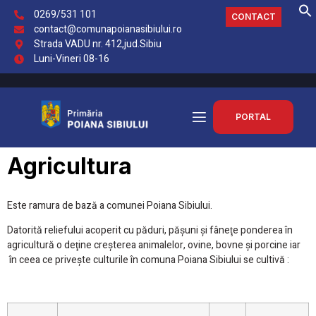
0269/531 101
CONTACT
contact@comunapoianasibiului.ro
Strada VADU nr. 412,jud.Sibiu
Luni-Vineri 08-16
PORTAL
Agricultura
Este ramura de bază a comunei Poiana Sibiului.
Datorită reliefului acoperit cu păduri, păşuni şi fâneţe ponderea în
agricultură o deţine creşterea animalelor, ovine, bovne şi porcine iar
în ceea ce priveşte culturile în comuna Poiana Sibiului se cultivă :