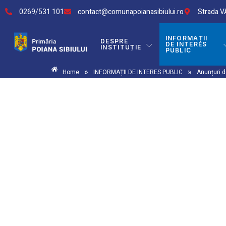
0269/531 101
contact@comunapoianasibiului.ro
Strada VA
INFORMAȚII
DESPRE
DE INTERES
INSTITUȚIE
PUBLIC
»
»
Home
INFORMAȚII DE INTERES PUBLIC
Anunțuri d