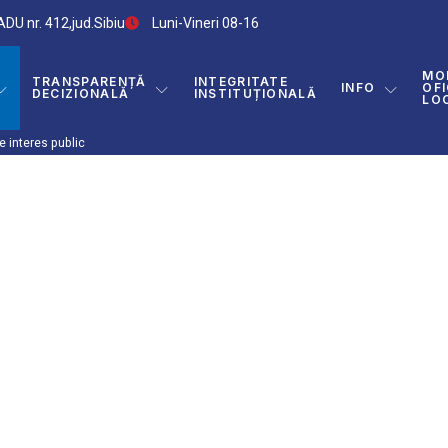
DU nr. 412,jud.Sibiu
Luni-Vineri 08-16
MO
TRANSPARENȚĂ
INTEGRITATE
INFO
OFI
DECIZIONALĂ
INSTITUȚIONALĂ
LO
e interes public