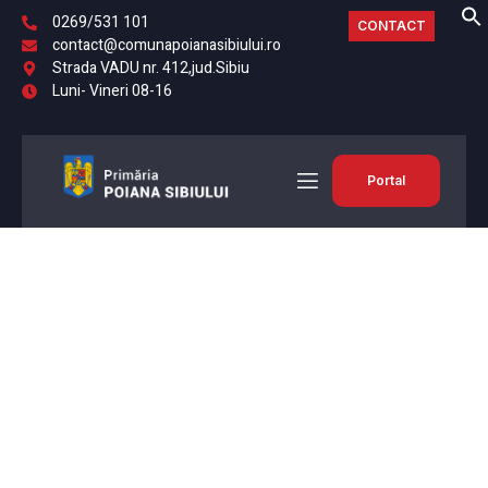
0269/531 101
CONTACT
contact@comunapoianasibiului.ro
Strada VADU nr. 412,jud.Sibiu
Luni- Vineri 08-16
Portal
PRIMARIA
Bun venit! Primăria
Comunei Poiana Sibiului