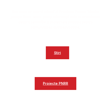
Bun venit pe site-ul oficial al Primăriei Poiana Sibiului
județul Sibiu, unde găsiți informații utile și actualizate
despre serviciile și proiectele noastre pentru
comunitatea dumneavoastră.
Știri
Proiecte
Proiecte PNRR
Contact