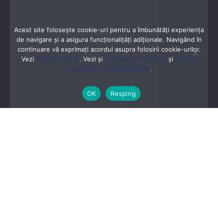
Acest site folosește cookie-uri pentru a îmbunătăți experiența
de navigare și a asigura funcționalițăți adiționale. Navigând în
continuare vă exprimaţi acordul asupra folosirii cookie-urilor.
Vezi
Politică cookie
. Vezi și
Termenii și condițiile
și
Politica
noastră de confidentialitate
.
OK
Resping