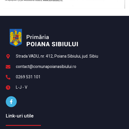
Strada VADU, nr. 412, Poiana Sibiului, jud. Sibiu
contact@comunapoianasibiului.ro
0269 531 101
L-J - V
Link-uri utile