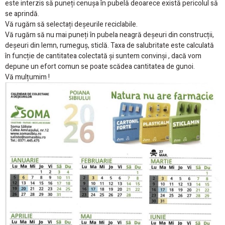
este interzis să puneți cenușa în pubelă deoarece există pericolul să
se aprindă.
Vă rugăm să selectați deșeurile reciclabile.
Vă rugăm să nu mai puneți în pubela neagră deșeuri din construcții,
deșeuri din lemn, rumeguș, sticlă. Taxa de salubritate este calculată
în funcție de cantitatea colectată și suntem convinși , dacă vom
depune un efort comun se poate scădea cantitatea de gunoi.
Vă mulțumim !