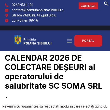
0269/531 101
CONTACT
contact@comunapoianasibiului.ro
Strada VADU nr. 412,jud.Sibiu
Luni-Vineri 08-16
PORTAL
CALENDAR 2026 DE
COLECTARE DEȘEURI al
operatorului de
salubritate SC SOMA SRL
.
Revenim cu rugămintea să respectați modul în care selectați gunoiul,