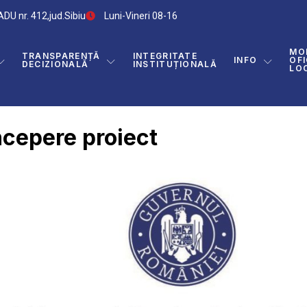
DU nr. 412,jud.Sibiu
Luni-Vineri 08-16
MO
TRANSPARENȚĂ
INTEGRITATE
INFO
OFI
DECIZIONALĂ
INSTITUȚIONALĂ
LO
cepere proiect