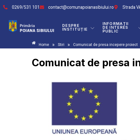
0269/531 101
contact@comunapoianasibiului.ro
Strada VA
INFORMAȚII
DESPRE
DE INTERES
INSTITUȚIE
PUBLIC
»
»
Home
Stiri
Comunicat de presa incepere proiect
Comunicat de presa in