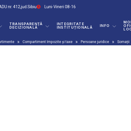
DU nr. 412,jud.Sibiu
Luni-Vineri 08-16
MO
TRANSPARENȚĂ
INTEGRITATE
INFO
OFI
DECIZIONALĂ
INSTITUȚIONALĂ
LO
»
»
»
rtimente
Compartiment Impozite și taxe
Persoane juridice
Somații