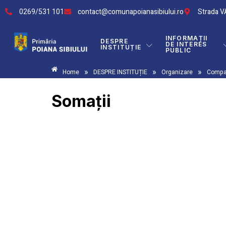
0269/531 101
contact@comunapoianasibiului.ro
Strada VA
INFORMAȚII
DESPRE
DE INTERES
INSTITUȚIE
PUBLIC
»
»
»
Home
DESPRE INSTITUȚIE
Organizare
Compa
Somații