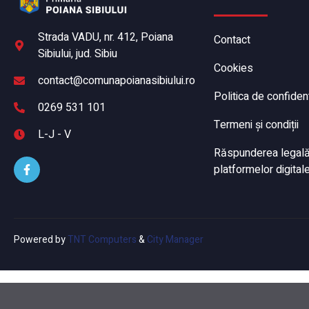
Strada VADU, nr. 412, Poiana
Contact
Sibiului, jud. Sibiu
Cookies
contact@comunapoianasibiului.ro
Politica de confident
0269 531 101
Termeni și condiții
L-J - V
Răspunderea legală a
platformelor digitale
Powered by
TNT Computers
&
City Manager