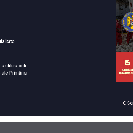
ialitate
 utilizatorilor
 ale Primăriei
© Cop