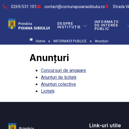
0269/531 101
contact@comunapoianasibiului.ro
Strada VA
INFORMAȚII
DESPRE
DE INTERES
INSTITUȚIE
PUBLIC
»
»
Home
INFORMAȚII PUBLICE
Anunțuri
Anunțuri
Concursuri de angajare
Anunțuri de licitații
Anunțuri colective
Licitații
Link-uri utile