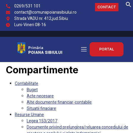
0269/531 101
CONTACT
contact@comunapoianasibiului.ro
Strada VADU nr. 412,jud.Sibiu
Luni-Vineri 08-16
PORTAL
Compartimente
Contabilitate
Buget
Acte necesare
Alte documente financiar-contabile
Situatii finaciare
Resurse Umane
Legea 153/2017
Documente privind prelungirea/reluarea concediului de