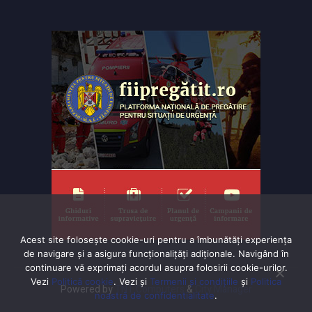
Acest site folosește cookie-uri pentru a îmbunătăți experiența
de navigare și a asigura funcționalițăți adiționale. Navigând în
continuare vă exprimaţi acordul asupra folosirii cookie-urilor.
Vezi
Politică cookie
. Vezi și
Termenii și condițiile
și
Politica
Powered by
TNT Computers
&
City Manager
noastră de confidentialitate
.