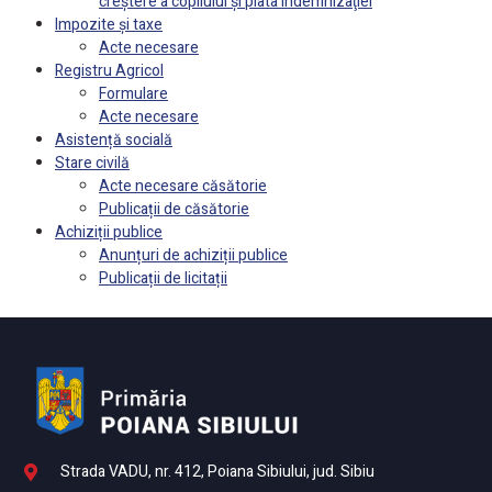
creştere a copilului şi plata indemnizaţiei
Impozite și taxe
Acte necesare
Registru Agricol
Formulare
Acte necesare
Asistență socială
Stare civilă
Acte necesare căsătorie
Publicații de căsătorie
Achiziții publice
Anunțuri de achiziții publice
Publicații de licitații
Strada VADU, nr. 412, Poiana Sibiului, jud. Sibiu