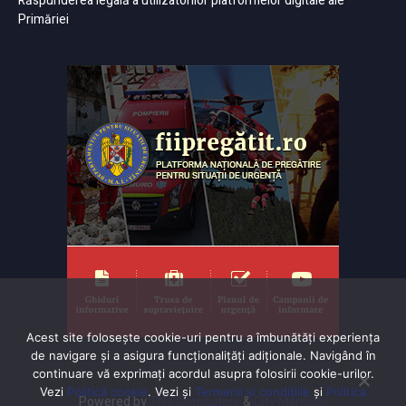
Răspunderea legală a utilizatorilor platformelor digitale ale
Primăriei
Acest site folosește cookie-uri pentru a îmbunătăți experiența
de navigare și a asigura funcționalițăți adiționale. Navigând în
continuare vă exprimaţi acordul asupra folosirii cookie-urilor.
Vezi
Politică cookie
. Vezi și
Termenii și condițiile
și
Politica
Powered by
TNT Computers
&
City Manager