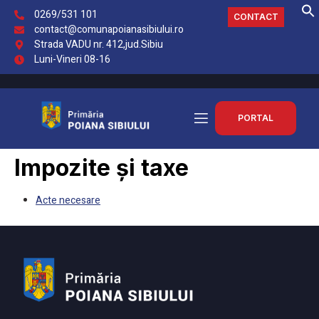
0269/531 101
CONTACT
contact@comunapoianasibiului.ro
Strada VADU nr. 412,jud.Sibiu
Luni-Vineri 08-16
PORTAL
Impozite și taxe
Acte necesare